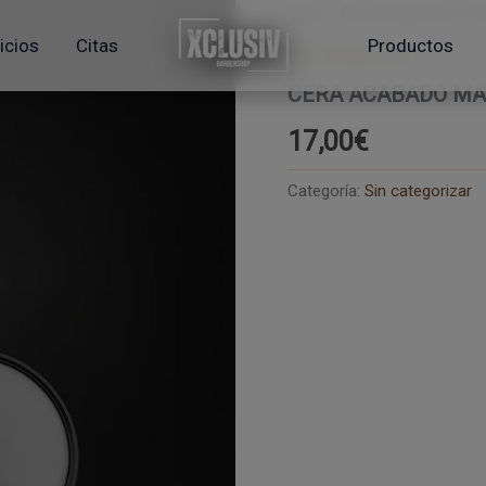
Inicio
/
Sin categorizar
/ C
icios
Citas
Productos
Sin categorizar
CERA ACABADO MAT
17,00
€
Categoría:
Sin categorizar