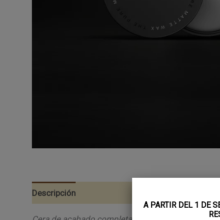
Descripción
A PARTIR DEL 1 DE 
RE
Cera de acabado completamente mate y fijación cont