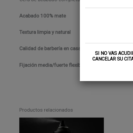
Acabado 100% mate
Textura limpia y natural
Calidad de barbería en casa
SI NO VAS ACUD
CANCELAR SU CITA
Fijación media/fuerte flexible
Productos relacionados