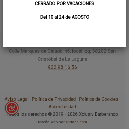
CERRADO POR VACACIONES
Del 10 al 24 de AGOSTO
Calle Marques de Celada, n5, local izq, 38202 San
Cristóbal de La Laguna
922 98 16 56
Aviso Legal
·
Política de Privacidad
·
Política de Cookies
·
Accesibilidad
Todos los derechos © 2019 - 2026 Xclusiv Barbershop
Diseño Web por
13Node.com