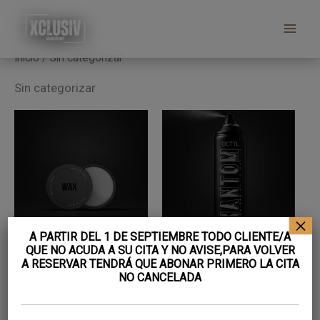
Ir
Saltar
Saltar
al
a
al
contenido
la
pie
Inicio
/ Sin categorizar
navegación
de
Sin categorizar
principal
página
×
A PARTIR DEL 1 DE SEPTIEMBRE TODO CLIENTE/A
QUE NO ACUDA A SU CITA Y NO AVISE,PARA VOLVER
CERA ACABADO MATTE
LACA PHANTOM | Matte
A RESERVAR TENDRÁ QUE ABONAR PRIMERO LA CITA
NO CANCELADA
| Matte Wax
sin gas
17,00
€