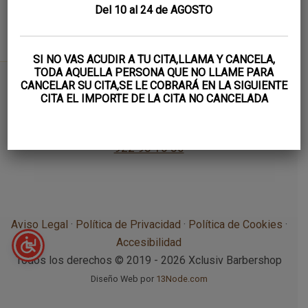
Del 10 al 24 de AGOSTO
SI NO VAS ACUDIR A TU CITA,LLAMA Y CANCELA,
TODA AQUELLA PERSONA QUE NO LLAME PARA
CANCELAR SU CITA,SE LE COBRARÁ EN LA SIGUIENTE
CITA EL IMPORTE DE LA CITA NO CANCELADA
Calle Marques de Celada, n5, local izq, 38202 San
Cristóbal de La Laguna
922 98 16 56
Aviso Legal
·
Política de Privacidad
·
Política de Cookies
·
Accesibilidad
Todos los derechos © 2019 - 2026 Xclusiv Barbershop
Diseño Web por
13Node.com