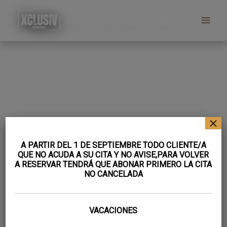
Ir
Saltar
Saltar
Cita Reservada
al
a
al
Tu cita ha sido reservada con éxito.
contenido
la
pie
navegación
de
principal
página
×
A PARTIR DEL 1 DE SEPTIEMBRE TODO CLIENTE/A
QUE NO ACUDA A SU CITA Y NO AVISE,PARA VOLVER
A RESERVAR TENDRÁ QUE ABONAR PRIMERO LA CITA
NO CANCELADA
VACACIONES