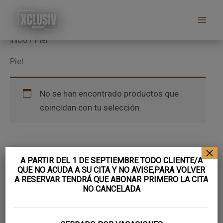
Ir
Saltar
Saltar
al
a
al
contenido
la
pie
Inicio
/ Piel
navegación
de
Piel
principal
página
No se han encontrado productos que
coincidan con tu selección.
×
A PARTIR DEL 1 DE SEPTIEMBRE TODO CLIENTE/A
QUE NO ACUDA A SU CITA Y NO AVISE,PARA VOLVER
A RESERVAR TENDRÁ QUE ABONAR PRIMERO LA CITA
NO CANCELADA