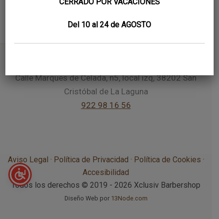
CERRADO POR VACACIONES
Del 10 al 24 de AGOSTO
Calle Marques de Celada, n5, local izq, 38202 San
Cristóbal de La Laguna
922 98 16 56
Aviso Legal
·
Política de Privacidad
·
Política de Cookies
·
Accesibilidad
Todos los derechos © 2019 - 2026 Xclusiv Barbershop
Diseño Web por
13Node.com